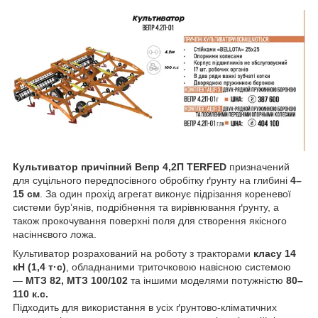
Культиватор причіпний Вепр 4,2П TERFED
призначений
для суцільного передпосівного обробітку ґрунту на глибині
4–
15 см
. За один прохід агрегат виконує підрізання кореневої
системи бур’янів, подрібнення та вирівнювання ґрунту, а
також прокочування поверхні поля для створення якісного
насіннєвого ложа.
Культиватор розрахований на роботу з тракторами
класу 14
кН (1,4 т·с)
, обладнаними триточковою навісною системою
—
МТЗ 82, МТЗ 100/102
та іншими моделями потужністю
80–
110 к.с.
Підходить для використання в усіх ґрунтово-кліматичних