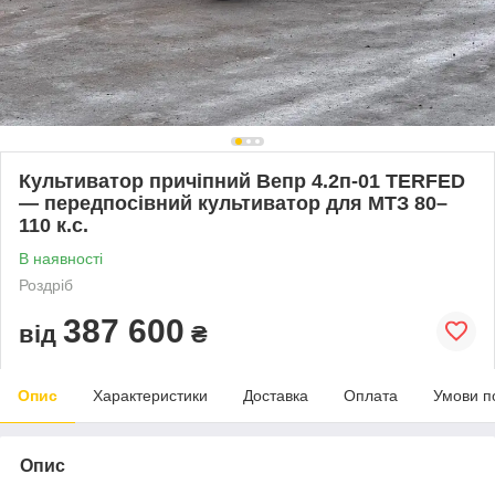
Культиватор причіпний Вепр 4.2п-01 TERFED
— передпосівний культиватор для МТЗ 80–
110 к.с.
В наявності
Роздріб
387 600
від
₴
Опис
Характеристики
Доставка
Оплата
Умови п
Опис