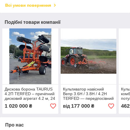
Всі умови повернення
Подібні товари компанії
Дискова борона TAURUS
Культиватор навісний
Куль
4.2П TERFED – причіпний
Вепр 3.6Н / 3.8Н / 4.2Н
комб
дисковий агрегат 4.2 м, 24
TERFED — передпосівний
поту
диски, гумово-
культиватор для МТЗ 82–
куль
1 020 000
177 000
462
₴
від
₴
демпферний захист
110 к.с.
ґрун
Про нас