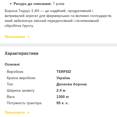
Ресурс до списання:
7 років
Борона Таурус 2,4Н — це надійний, продуктивний і
витривалий агрегат для фермерських та великих господарств,
який забезпечує якісний передпосівний і післяжнивний
обробіток ґрунту.
Приховати
Характеристики
Основні
Виробник
TERFED
Країна виробник
Україна
Тип
Дискова борона
Ширина захвату
2.4 м
Вага
1300 кг
Потужність трактора
95 к. с.
Приховати