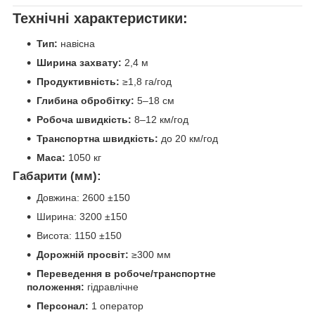
Технічні характеристики:
Тип:
навісна
Ширина захвату:
2,4 м
Продуктивність:
≥1,8 га/год
Глибина обробітку:
5–18 см
Робоча швидкість:
8–12 км/год
Транспортна швидкість:
до 20 км/год
Маса:
1050 кг
Габарити (мм):
Довжина: 2600 ±150
Ширина: 3200 ±150
Висота: 1150 ±150
Дорожній просвіт:
≥300 мм
Переведення в робоче/транспортне
положення:
гідравлічне
Персонал:
1 оператор