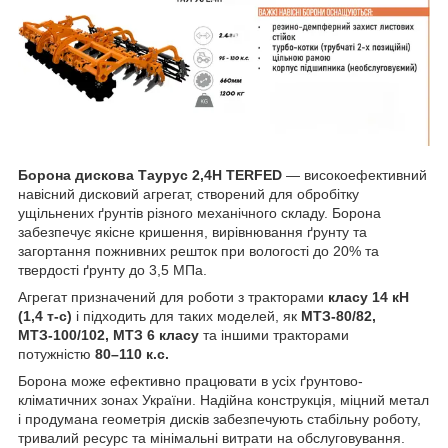
Борона дискова Таурус 2,4Н TERFED
— високоефективний
навісний дисковий агрегат, створений для обробітку
ущільнених ґрунтів різного механічного складу. Борона
забезпечує якісне кришення, вирівнювання ґрунту та
загортання пожнивних решток при вологості до 20% та
твердості ґрунту до 3,5 МПа.
Агрегат призначений для роботи з тракторами
класу 14 кН
(1,4 т-с)
і підходить для таких моделей, як
МТЗ-80/82,
МТЗ-100/102, МТЗ 6 класу
та іншими тракторами
потужністю
80–110 к.с.
Борона може ефективно працювати в усіх ґрунтово-
кліматичних зонах України. Надійна конструкція, міцний метал
і продумана геометрія дисків забезпечують стабільну роботу,
тривалий ресурс та мінімальні витрати на обслуговування.