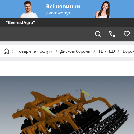
"EverestAgro"
Товари та послуги
Дискові борони
ТЕRFED
Борон