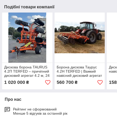
Подібні товари компанії
Дискова борона TAURUS
Борона дискова Таурус
Диск
4.2П TERFED – причіпний
4.2Н TERFED | Важкий
наві
дисковий агрегат 4.2 м, 24
навісний дисковий агрегат
диски, гумово-
з резино-демпферним
1 020 000
560 700
158
₴
₴
демпферний захист
захистом та
гідроскладанням
Про нас
Рейтинг не сформований
Менше 5 відгуків за останній рік