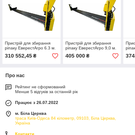
Пристрій для збирання
Пристрій для збирання
Прис
ріпаку ЕверестАгро 6.3 м.
ріпаку ЕверестАгро 9,0 м.
ріпа
310 552,45
405 000
374
₴
₴
Про нас
Рейтинг не сформований
Менше 5 відгуків за останній рік
Працює з 26.07.2022
м. Біла Церква
траса Київ-Одеса 84 кілометр, 09103, Біла Церква,
Україна
Контакти