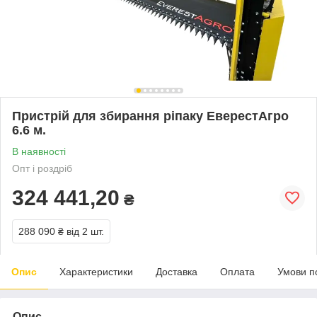
Пристрій для збирання ріпаку ЕверестАгро
6.6 м.
В наявності
Опт і роздріб
324 441,20
₴
288 090 ₴
від 2 шт.
Опис
Характеристики
Доставка
Оплата
Умови п
Опис