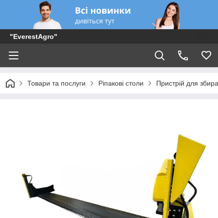
"EverestAgro"
Товари та послуги
Ріпакові столи
Пристрій для збира