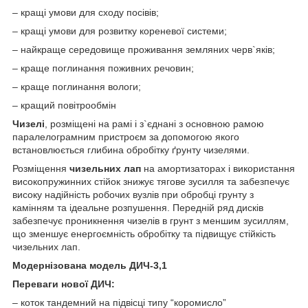
– кращі умови для сходу посівів;
– кращі умови для розвитку кореневої системи;
– найкраще середовище проживання земляних черв`яків;
– краще поглинання поживних речовин;
– краще поглинання вологи;
– кращий повітрообмін
Чизелі
, розміщені на рамі і з`єднані з основною рамою
паралелограмним пристроєм за допомогою якого
встановлюється глибина обробітку ґрунту чизелями.
Розміщення
чизельних лап
на амортизаторах і використання
високопружинних стійок знижує тягове зусилля та забезпечує
високу надійність робочих вузлів при обробці грунту з
камінням та ідеальне розпушення. Передній ряд дисків
забезпечує проникнення чизелів в грунт з меншим зусиллям,
що зменшує енергоємність обробітку та підвищує стійкість
чизельних лап.
М
одернізована модель ДИЧ-3,1
Переваги нової ДИЧ:
– коток тандемний на підвісці типу “коромисло”