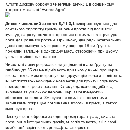
Купити дискову борону з чизелями ДИЧ-3,1 в офіційному
інтернет-магазині “EverestAgro”.
Диско-чизельний агрегат ДИЧ-3,1
використовується для
основного обробітку ґрунту за один прохід під посів всіх
культур, за рахунок чого сторюється оптимальна структура
поля для розвитку рослин. При цьому два ряди інтегральних
дисків перемішують у верхньому шарі до 18 см ґрунт та
пожнивні залишки в однорідну масу, створюючи при цьому
ідеальне місце для насіння.
Чизельні лапи
розрихлюючи ущільнені шари ґрунту на
глибину до 35 см не піднімають при цьому нижні прошарки
вверх, тим самим покращуючи циркуляцію вологи, повітря та
інших життєво-необхідних елементів для ґрунту і сприяють
прискоренню росту рослин. Каток додатково подрібнює,
вирівнює та ущільнює верхній шар, забезпечуюючи
збереження вологи. Змішування землі із пожнивними
залишками покращує поглинання вологи в ґрунті, а також
зменшує ерозію.
Високу якість обробки за один прохід гарантує одночасне
поєднання інтегральних дисків, чизелів та котка, які в своїй
комбінації вирівнюють рельєф та створюють: