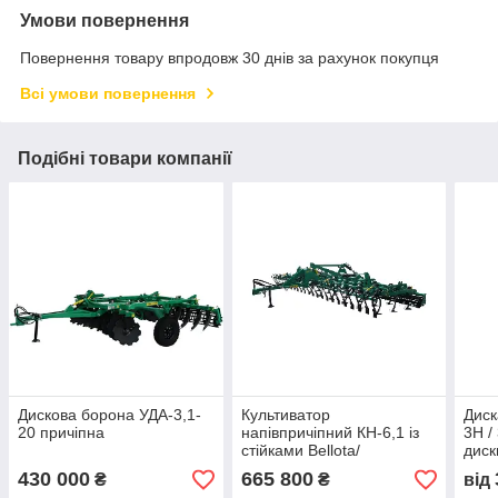
Умови повернення
Повернення товару впродовж 30 днів за рахунок покупця
Всі умови повернення
Подібні товари компанії
Дискова борона УДА-3,1-
Культиватор
Диск
20 причіпна
напівпричіпний КН-6,1 із
3Н /
стійками Bellota/
диск
Eurozappa (3-х рядний) з
35×3
430 000
665 800
₴
₴
від
польовою планкою