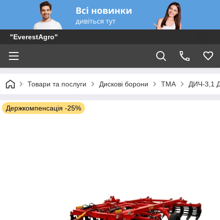
"EverestAgro"
Товари та послуги
Дискові борони
ТМА
ДИЧ-3,1 Д
Держкомпенсація -25%