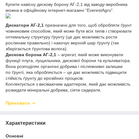
Купити навісну дискову борону АГ-2,1 від заводу-виробника
можна в офіційному інтернет-магазині “EverestAgro”.
Дискатори АГ-2,1
призначені для того, щоб обробляти ґрунт
човниковим способом, який може бути всіх типів і створювати
оптимальну структуру ґрунту (це дає можливість рости
рослинам правильно) і накочує верхній шар ґрунту (так
зберігається ґрунтова волога).
Дискова борона АГ-2,1
– агрегат, який може виконувати
функції плуга, лущильника, дискової борони та культиватора.
Вона розподіляє органічні добрива і післяжнивні залишки
по ґрунті, яка обробляється – це дає можливість підвищити
стійкість ґрунту до ерозійних процесів.
Коплектується з висіваючим адаптером, який дає можливість
розкидати мінеральні добрива, сіяти сидерати.
Приховати
Характеристики
Основні