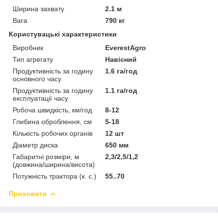
Ширина захвату
2.1 м
Вага
790 кг
Користувацькі характеристики
Виробник
EverestAgro
Тип агрегату
Навісний
Продуктивність за годину
1.6 га/год
основного часу
Продуктивність за годину
1.1 га/год
експлуатації часу
Робоча швидкість, км/год
8-12
Глибина оброблення, см
5-18
Кількість робочих органів
12 шт
Діаметр диска
650 мм
Габаритні розміри, м
2,3/2,5/1,2
(довжина/ширина/висота)
Потужність трактора (к. с.)
55..70
Приховати