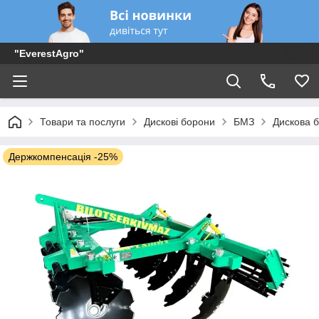
"EverestAgro"
Товари та послуги
Дискові борони
БМЗ
Дискова б
Держкомпенсація -25%