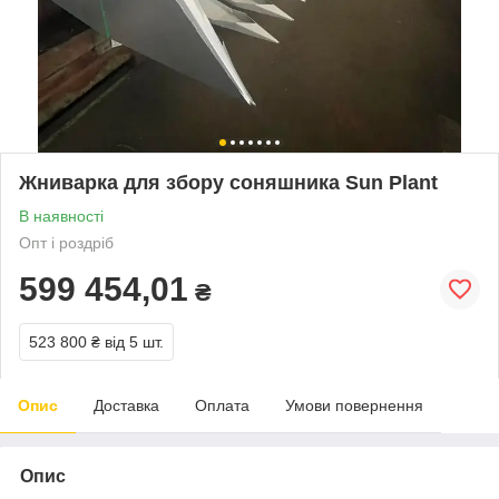
Жниварка для збору соняшника Sun Plant
В наявності
Опт і роздріб
599 454,01
₴
523 800 ₴
від 5 шт.
Опис
Доставка
Оплата
Умови повернення
Опис