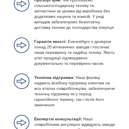
Прозорі ціни:
Ми пропонуємо
сільськогосподарську техніку та
запчастини за цінами від виробника без
додаткових націнок та комісій. У ряді
випадків забезпечуємо безоплатну
доставку техніки до господарства покупця.
Гарантія якості:
EverestAgro є дилером
понад 20 вітчизняних заводів і постачає
лише перевірену та надійну техніку. Якість
усієї продукції підтверджено
документально та перевірено часом.
Технічна підтримка:
Наші фахівці
надають всебічну підтримку клієнтам на
всіх етапах співробітництва, забезпечуючи
технічну підтримку як у період
гарантійного терміну, так і після його
закінчення.
Експертні консультації:
Наші
співробітники регулярно відвідують заводи