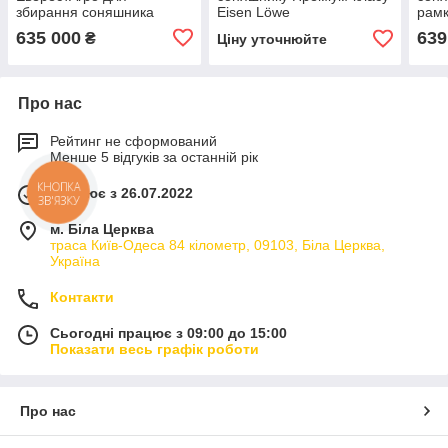
збирання соняшника
Eisen Löwe
рам
висо
635 000
639
₴
Ціну уточнюйте
агре
зби
Про нас
Рейтинг не сформований
Менше 5 відгуків за останній рік
Працює з 26.07.2022
КНОПКА
ЗВ'ЯЗКУ
м. Біла Церква
траса Київ-Одеса 84 кілометр, 09103, Біла Церква,
Україна
Контакти
Сьогодні працює з 09:00 до 15:00
Показати весь графік роботи
Про нас