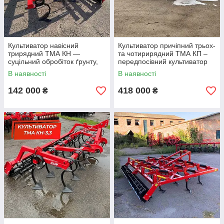
Культиватор навісний
Культиватор причіпний трьох-
трирядний ТМА КН —
та чотирирядний ТМА КП –
суцільний обробіток ґрунту,
передпосівний культиватор
передпосівний культиватор
для обробітку ґрунту
В наявності
В наявності
шириной 4
142 000
418 000
₴
₴