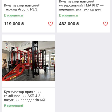
Культиватор навісний
Культиватор навісний
універсальний ТМА КНУ —
Техмаш Агро КН-3.3
передпосівна техніка для
обробітку ґрунту 3.5
В наявності
В наявності
119 000
462 000
₴
₴
Культиватор причіпний
комбінований АКП 4.2 –
потужний передпосівний
культиватор для обробітку
В наявності
ґрунту