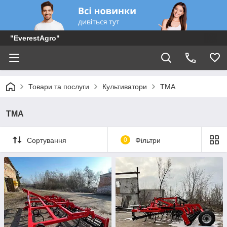
"EverestAgro"
Товари та послуги
Культиватори
ТМА
ТМА
Сортування
0
Фільтри